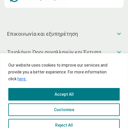
Επικοινωνία και εξυπηρέτηση
Τιμολόγιο, Όροι συναλλαγών και Έντυπα
Our website uses cookies to improve our services and
Χρήσιμοι σύνδεσμοι
provide you a better experience. For more information
click
here.
Accept All
© 2026 National Bank of Greece
Customise
Όροι χρήσης
Πολιτική Απορρήτου
Sitemap
Reject All