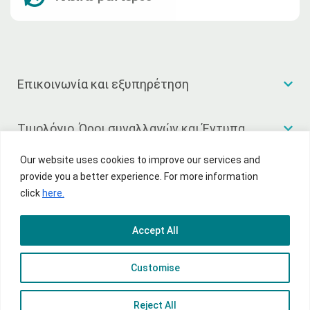
Επικοινωνία και εξυπηρέτηση
Τιμολόγιο, Όροι συναλλαγών και Έντυπα
Our website uses cookies to improve our services and
Χρήσιμοι σύνδεσμοι
provide you a better experience. For more information
click
here.
Accept All
© 2026 National Bank of Greece
Customise
Όροι χρήσης
Πολιτική Απορρήτου
Sitemap
Reject All