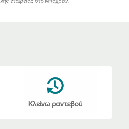
κής εταιρείας στο Μπαχρέιν.
Κλείνω ραντεβού