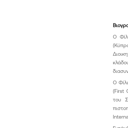
Βιογρ
Ο Φίλ
(Κύπρ
Διοικ
κλάδο
διασυν
Ο Φίλ
(First
του Σ
πιστο
Intern