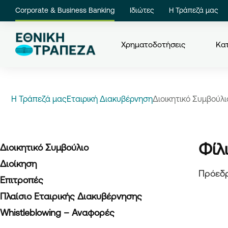
Corporate & Business Banking
Ιδιώτες
Η Τράπεζά μας
Χρηματοδοτήσεις
Κατ
Η Τράπεζά μας
Εταιρική Διακυβέρνηση
Διοικητικό Συμβούλι
Φίλ
Διοικητικό Συμβούλιο
Διοίκηση
Πρόεδρ
Επιτροπές
Πλαίσιο Εταιρικής Διακυβέρνησης
Whistleblowing – Αναφορές