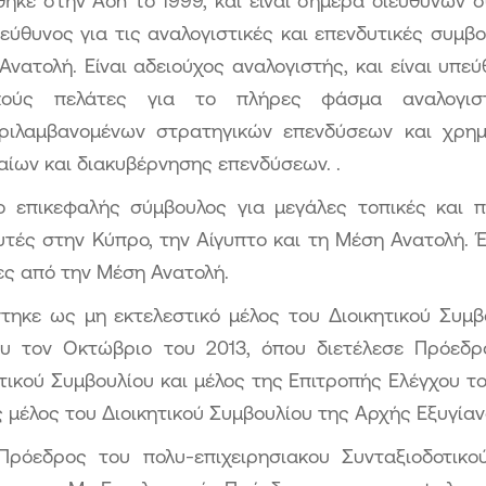
θηκε στην Aon το 1999, και είναι σήμερα διευθύνων 
πεύθυνος για τις αναλογιστικές και επενδυτικές συμβ
Ανατολή. Είναι αδειούχος αναλογιστής, και είναι υπε
κούς πελάτες για το πλήρες φάσμα αναλογιστ
ριλαμβανομένων στρατηγικών επενδύσεων και χρημα
αίων και διακυβέρνησης επενδύσεων. .
 ο επικεφαλής σύμβουλος για μεγάλες τοπικές και π
υτές στην Κύπρο, την Αίγυπτο και τη Μέση Ανατολή. Έ
ες από την Μέση Ανατολή.
στηκε ως μη εκτελεστικό μέλος του Διοικητικού Συμ
υ τον Οκτώβριο του 2013, όπου διετέλεσε Πρόεδρ
τικού Συμβουλίου και μέλος της Επιτροπής Ελέγχου το
 μέλος του Διοικητικού Συμβουλίου της Αρχής Εξυγίανσ
 Πρόεδρος του πολυ-επιχειρησιακου Συνταξιοδοτικ