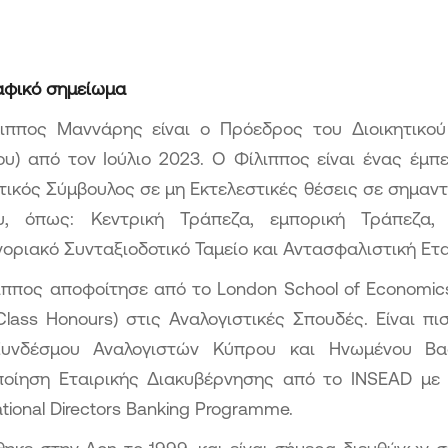
αφικό σημείωμα
ιππος Μαννάρης είναι ο Πρόεδρος του Διοικητικού
ου) από τον Ιούλιο 2023. Ο Φίλιππος είναι ένας έμπ
ητικός Σύμβουλος σε μη Εκτελεστικές θέσεις σε σημαν
υ, όπως: Κεντρική Τράπεζα, εμπορική Τράπεζα, 
οριακό Συνταξιοδοτικό Ταμείο και Αντασφαλιστική Ετα
ιππος αποφοίτησε από το London School of Economics 
 Class Honours) στις Αναλογιστικές Σπουδές. Είναι π
υνδέσμου Αναλογιστών Κύπρου και Ηνωμένου Βασ
ποίηση Εταιρικής Διακυβέρνησης από το INSEAD μ
ational Directors Banking Programme.