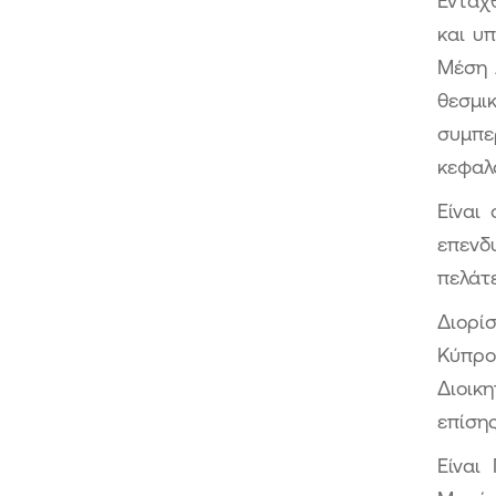
Εντάχ
και υ
Μέση 
θεσμι
συμπε
κεφαλ
Είναι
επενδ
πελάτ
Διορί
Κύπρο
Διοικη
επίσης
Είναι