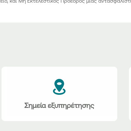
ειο, και Μη Εκτελεστικός Πρόεδρος μιας αντασφαλιστι
Σημεία εξυπηρέτησης