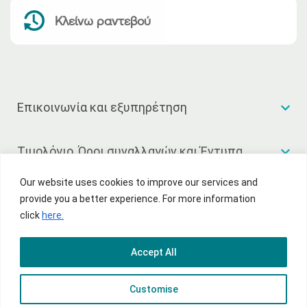
Κλείνω ραντεβού
Επικοινωνία και εξυπηρέτηση
Τιμολόγιο, Όροι συναλλαγών και Έντυπα
Our website uses cookies to improve our services and
Χρήσιμοι σύνδεσμοι
provide you a better experience. For more information
click
here.
Accept All
© 2026 National Bank of Greece
Customise
Όροι χρήσης
Πολιτική Απορρήτου
Sitemap