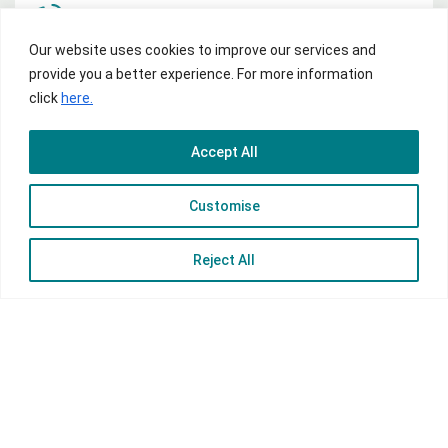
Επικοινωνία: +357 22040000
Our website uses cookies to improve our services and
provide you a better experience. For more information
click
here.
Σημεία εξυπηρέτησης
Accept All
Κλείνω ραντεβού
Customise
Reject All
Επικοινωνία και εξυπηρέτηση
Τιμολόγιο, Όροι συναλλαγών και Έντυπα