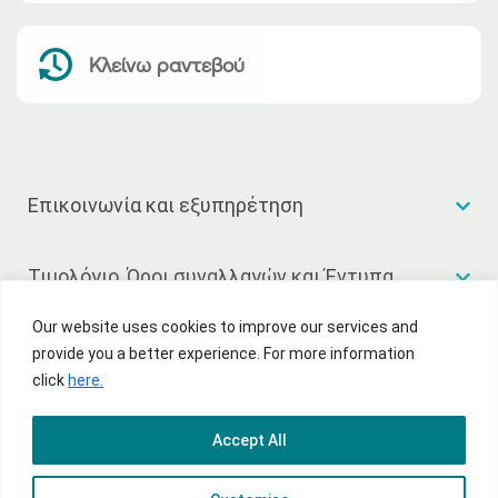
Κλείνω ραντεβού
Επικοινωνία και εξυπηρέτηση
Τιμολόγιο, Όροι συναλλαγών και Έντυπα
Our website uses cookies to improve our services and
Χρήσιμοι σύνδεσμοι
provide you a better experience. For more information
click
here.
Accept All
© 2026 National Bank of Greece